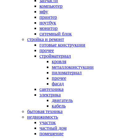
запчасти
компьютер
мфу
принтер
ноутбук
монитор
ситемный блок
стройка и ремонт
готовые конструкции
прочее
стройматериал
кровля
металлоконстукции
пиломатериал
прочее
фасад
сантехника
электрика
двигатель
кабель
бытовая техника
недвижимость
участок
частный дом
помещение