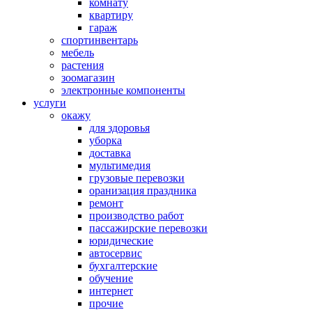
комнату
квартиру
гараж
спортинвентарь
мебель
растения
зоомагазин
электронные компоненты
услуги
окажу
для здоровья
уборка
доставка
мультимедия
грузовые перевозки
оранизация праздника
ремонт
производство работ
пассажирские перевозки
юридические
автосервис
бухгалтерские
обучение
интернет
прочие