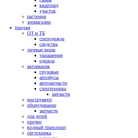
квартиру
участок
растения
зоомагазин
продам
ОТ и ТБ
спецодежда
средства
личные вещи
украшения
одежда
авторынок
грузовые
автобусы
автозапчасти
спецтехника
запчасти
инструмент
оборудование
запчасти
для детей
прочее
водный транспорт
оргтехника