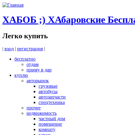
Перейти к основному содержанию
ХАБОБ ;) ХАбаровские Бесп
Легко купить
|
вход
|
регистрация
|
бесплатно
отдам
приму в дар
куплю
авторынок
грузовые
автобусы
автозапчасти
спецтехника
прочее
недвижимость
частный дом
помещение
комнату
гараж