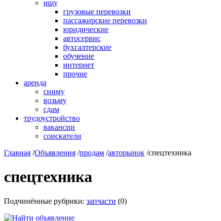
ищу
грузовые перевозки
пассажирские перевозки
юридические
автосервис
бухгалтерские
обучение
интернет
прочие
аренда
сниму
возьму
сдам
трудоустройство
вакансии
соискатели
Главная
/
Объявления
/
продам
/
авторынок
/
спецтехника
спецтехника
Подчинённые рубрики:
запчасти
(0)