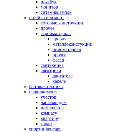
ноутбук
монитор
ситемный блок
стройка и ремонт
готовые конструкции
прочее
стройматериал
кровля
металлоконстукции
пиломатериал
прочее
фасад
сантехника
электрика
двигатель
кабель
бытовая техника
недвижимость
участок
частный дом
помещение
комнату
квартиру
гараж
спортинвентарь