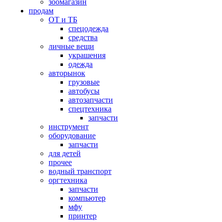
зоомагазин
продам
ОТ и ТБ
спецодежда
средства
личные вещи
украшения
одежда
авторынок
грузовые
автобусы
автозапчасти
спецтехника
запчасти
инструмент
оборудование
запчасти
для детей
прочее
водный транспорт
оргтехника
запчасти
компьютер
мфу
принтер