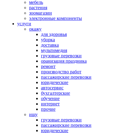
мебель
растения
зоомагазин
электронные компоненты
услуги
окажу
для здоровья
уборка
доставка
мультимедия
грузовые перевозки
оранизация праздника
ремонт
производство работ
пассажирские перевозки
юридические
автосервис
бухгалтерские
обучение
интернет
прочие
ищу
грузовые перевозки
пассажирские перевозки
юридические