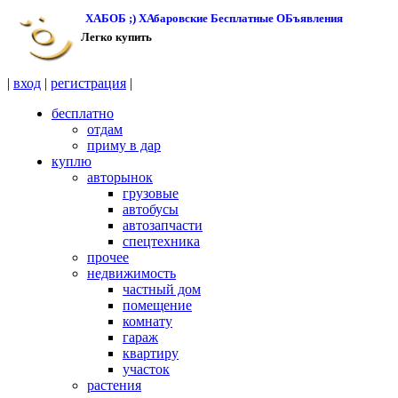
Перейти к основному содержанию
ХАБОБ ;) ХАбаровские Бесплатные ОБъявления
Легко купить
|
вход
|
регистрация
|
бесплатно
отдам
приму в дар
куплю
авторынок
грузовые
автобусы
автозапчасти
спецтехника
прочее
недвижимость
частный дом
помещение
комнату
гараж
квартиру
участок
растения