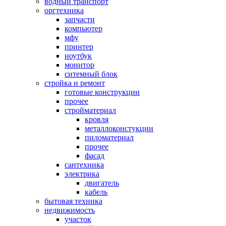
водный транспорт
оргтехника
запчасти
компьютер
мфу
принтер
ноутбук
монитор
ситемный блок
стройка и ремонт
готовые конструкции
прочее
стройматериал
кровля
металлоконстукции
пиломатериал
прочее
фасад
сантехника
электрика
двигатель
кабель
бытовая техника
недвижимость
участок