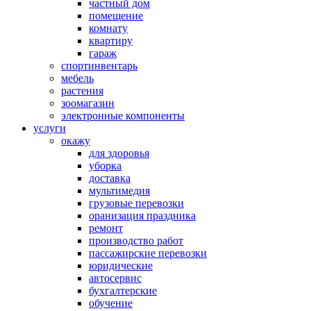
частный дом
помещение
комнату
квартиру
гараж
спортинвентарь
мебель
растения
зоомагазин
электронные компоненты
услуги
окажу
для здоровья
уборка
доставка
мультимедия
грузовые перевозки
оранизация праздника
ремонт
производство работ
пассажирские перевозки
юридические
автосервис
бухгалтерские
обучение