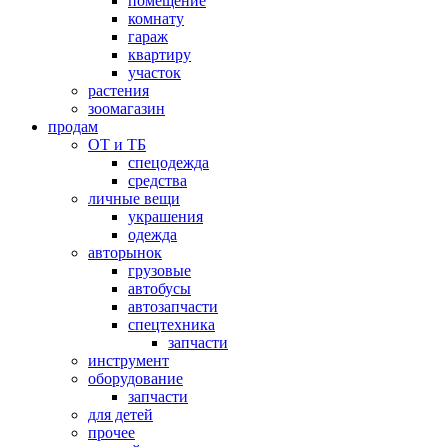
помещение
комнату
гараж
квартиру
участок
растения
зоомагазин
продам
ОТ и ТБ
спецодежда
средства
личные вещи
украшения
одежда
авторынок
грузовые
автобусы
автозапчасти
спецтехника
запчасти
инструмент
оборудование
запчасти
для детей
прочее