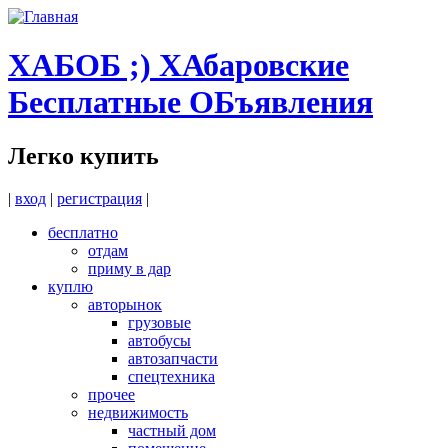
Перейти к основному содержанию
ХАБОБ ;) ХАбаровские
Бесплатные ОБъявления
Легко купить
|
вход
|
регистрация
|
бесплатно
отдам
приму в дар
куплю
авторынок
грузовые
автобусы
автозапчасти
спецтехника
прочее
недвижимость
частный дом