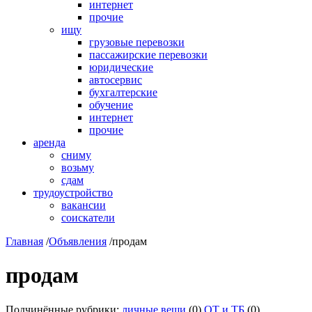
интернет
прочие
ищу
грузовые перевозки
пассажирские перевозки
юридические
автосервис
бухгалтерские
обучение
интернет
прочие
аренда
сниму
возьму
сдам
трудоустройство
вакансии
соискатели
Главная
/
Объявления
/
продам
продам
Подчинённые рубрики:
личные вещи
(0)
ОТ и ТБ
(0)